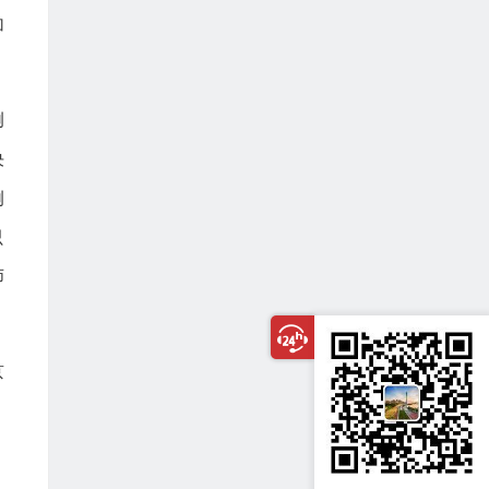
加
例
决
例
只
师
京