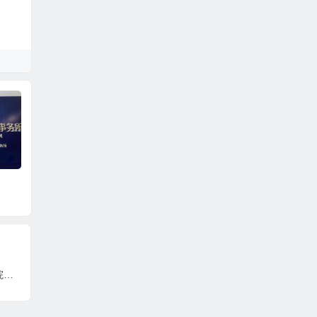
去法院打官司的费用
民事案件诉讼流程
由谁出？
我该如何去开庭？开庭我需要说什么？法院开庭的步骤？