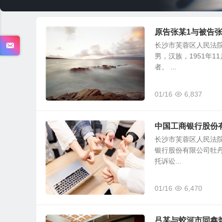
原告张某1与被告
长沙市芙蓉区人民法院 
男，汉族，1951年
者。 ...
01/16
6,837
中国工商银行股份
长沙市芙蓉区人民法院 
银行股份有限公司牡丹
托诉讼...
01/16
6,470
吕某与蛟河市同鑫