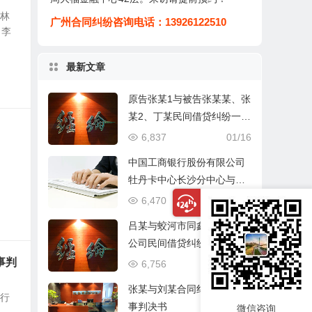
吉林
广州合同纠纷咨询电话：13926122510
：李
最新文章
原告张某1与被告张某某、张
某2、丁某民间借贷纠纷一案
民事判决书
6,837
01/16
中国工商银行股份有限公司
牡丹卡中心长沙分中心与谷
某信用卡纠纷一审民事判决
6,470
01/16
书
吕某与蛟河市同鑫热力有限
公司民间借贷纠纷一审民事
判决书
事判
6,756
01/16
张某与刘某合同纠纷一审民
银行
事判决书
微信咨询