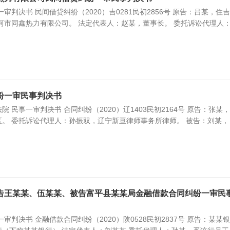
审判决书 民间借贷纠纷（2020）吉0281民初2856号 原告：吕某，住
河市同鑫热力有限公司。 法定代表人：赵某，董事长。 委托诉讼代理人
纷一审民事判决书
 民事一审判决书 合同纠纷（2020）辽1403民初2164号 原告：张某，
。 委托诉讼代理人：孙振双，辽宁新亘律师事务所律师。 被告：刘某，
告王某某、伍某某、被告富平县某某局金融借款合同纠纷一审民
审判决书 金融借款合同纠纷（2020）陕0528民初2837号 原告：某某