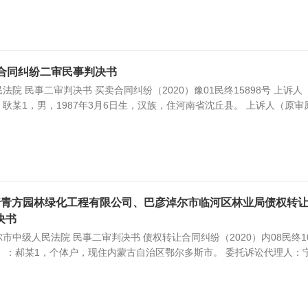
卖合同纠纷二审民事判决书
院 民事二审判决书 买卖合同纠纷（2020）豫01民终15898号 上诉人
耿某1，男，1987年3月6日生，汉族，住河南省沈丘县。 上诉人（原审
普青方园林绿化工程有限公司、巴彦淖尔市临河区林业局债权转
决书
市中级人民法院 民事二审判决书 债权转让合同纠纷（2020）内08民终10
）：郝某1，个体户，现住内蒙古自治区鄂尔多斯市。 委托诉讼代理人：