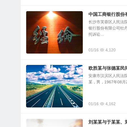
中国工商银行股份
长沙市芙蓉区人民法院 
银行股份有限公司牡丹
托诉讼...
01/16
4,120
欧胜某与张德某民
安康市汉滨区人民法院 
某，男，1967年08月
01/16
4,162
刘某某与于某某、