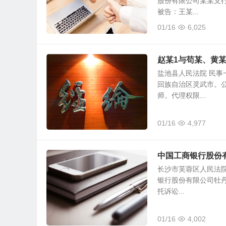
股份有限公司某某支行
被告：王某...
01/16
6,025
赵某1与苟某、黄
盐池县人民法院 民事一
回族自治区灵武市。公
师。代理权限...
01/16
4,977
中国工商银行股份
长沙市芙蓉区人民法院 
银行股份有限公司牡丹
托诉讼...
01/16
4,002