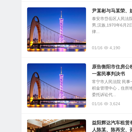
尹某彬与马某荣、
泰安市岱岳区人民法院 
男,汉族,1970年6
律...
01/16
4,190
原告衡阳市住房公
一案民事判决书
常宁市人民法院 民事一
积金管理中心，住所
委托诉讼代...
01/16
3,624
益阳辉达汽车租赁
人陈某、陈再安、