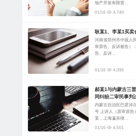
地产开发有限责...
01/16
4,740
耿某1、李某1买
河南省郑州市中级人民法
审原告、反诉被告）：
告、反诉...
01/16
4,096
郝某1与内蒙古三
同纠纷二审民事判
内蒙古自治区巴彦淖尔
号 上诉人（原审原告
某，上海瀛东律...
01/16
4,501