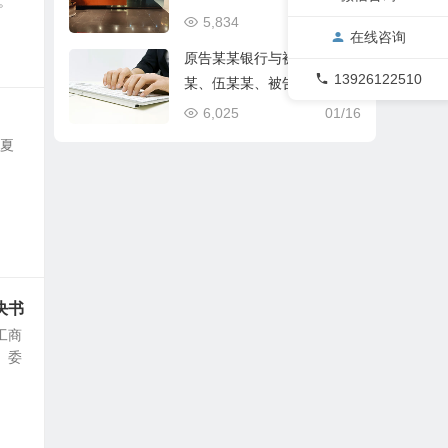
。
5,834
01/16
在线咨询
原告某某银行与被告王某
13926122510
某、伍某某、被告富平县某
某局金融借款合同纠纷一审
6,025
01/16
民事判决书
宁夏
决书
工商
 委