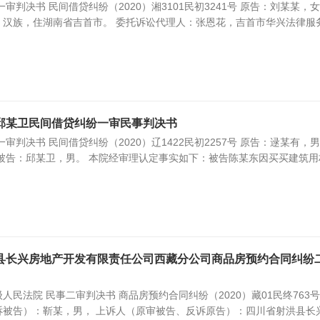
审判决书 民间借贷纠纷（2020）湘3101民初3241号 原告：刘某某，
出生，汉族，住湖南省吉首市。 委托诉讼代理人：张恩花，吉首市华兴法律服
邱某卫民间借贷纠纷一审民事判决书
审判决书 民间借贷纠纷（2020）辽1422民初2257号 原告：逯某有，
被告：邱某卫，男。 本院经审理认定事实如下：被告陈某东因买买建筑用
县长兴房地产开发有限责任公司西藏分公司商品房预约合同纠纷
民法院 民事二审判决书 商品房预约合同纠纷（2020）藏01民终763号
诉被告）：靳某，男， 上诉人（原审被告、反诉原告）：四川省射洪县长