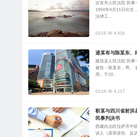
吉首市人民法院 民事一
1950年4月11日
法律工...
01/16
4,416
逯某有与陈某东、
建昌县人民法院 民事一
被告：陈某东，男。 
用，于20...
01/16
4,117
靳某与四川省射洪
民事判决书
西藏自治区拉萨市中级人
诉人（原审原告、反