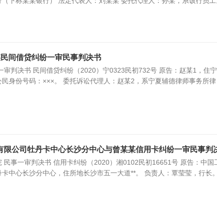
（下称某某银行） 法定代表人：刘某某 委托代理人：孙某，系该行员工
某民间借贷纠纷一审民事判决书
审判决书 民间借贷纠纷（2020）宁0323民初732号 原告：赵某1，住
民身份号码：×××。 委托诉讼代理人：赵某2，系宁夏辅德律师事务所律
有限公司牡丹卡中心长沙分中心与曾某某信用卡纠纷一审民事判
民事一审判决书 信用卡纠纷（2020）湘0102民初16651号 原告：中国
卡中心长沙分中心，住所地长沙市五一大道**。 负责人：覃莹莹，行长。