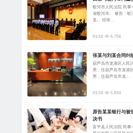
蛟河市人民法院 民事一
省蛟河市。 被告：蛟
某。 经审...
01/16
6,756
张某与刘某合同纠
葫芦岛市龙港区人民法院
男，住葫芦岛市龙港区
男，住葫芦岛市龙...
01/16
5,834
原告某某银行与被
决书
富平县人民法院 民事一