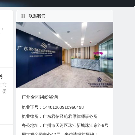
联系我们
1，
作
书
工商
 委
广州合同纠纷咨询
执业证号：14401200910960498
执业律所：广东君信经纶君厚律师事务所
办公地址：
广州市天河区珠江新城珠江东路6号
周大福金融中心42层。来访请提前预约！