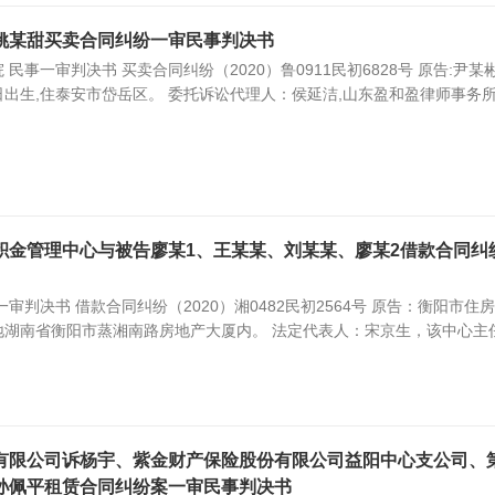
姚某甜买卖合同纠纷一审民事判决书
民事一审判决书 买卖合同纠纷（2020）鲁0911民初6828号 原告:尹某彬
月2日出生,住泰安市岱岳区。 委托诉讼代理人：侯延洁,山东盈和盈律师事务
积金管理中心与被告廖某1、王某某、刘某某、廖某2借款合同纠
审判决书 借款合同纠纷（2020）湘0482民初2564号 原告：衡阳市住
地湖南省衡阳市蒸湘南路房地产大厦内。 法定代表人：宋京生，该中心主
有限公司诉杨宇、紫金财产保险股份有限公司益阳中心支公司、
孙佩平租赁合同纠纷案一审民事判决书