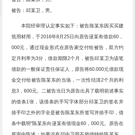
被告：邱某卫，男。
本院经审理认定事实如下：被告陈某东因买买建
筑用材用，于2016年8月25日向原告逯某有借款60，
000元，通过现金形式在原告家交付给被告，双方约
定月利率为3分，借款期限2个月，被告邱某卫为该笔
借款的一般保证责任保证人，原告将60.000元借款现
金交付给被告陈某东的当场，一次性结清2个月的利
息3，600元。二被告当日为原告出具了载明前述事实
的借条1张，该借条的手写字体部分邱某卫的签名并
捺手印之外的字全是被告陈某东所签写并捺手印，借
条中载明“陈某东向逯某有借现金60，000元。原告在
庭审中陈述：如果没有邱中卫我不能借钱给陈某东，