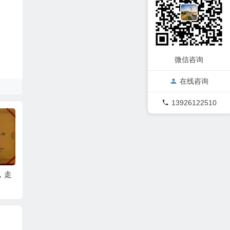
微信咨询
在线咨询
13926122510
，走
广东省政府采购协会
广东省低碳产业协会
优秀微
监事单位
副理事长单位
潜力奖