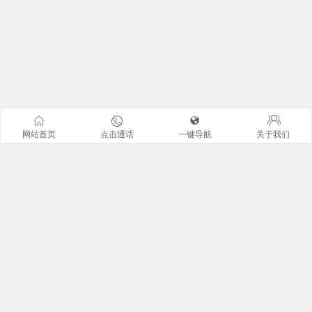
网站首页
点击通话
一键导航
关于我们
联系我们
地址：广州市天河区珠江东路6号周大福金融中心42楼全层
广东君信经纶君厚律师事务所。 来访请提前预约 !
咨询电话：13926I225I0