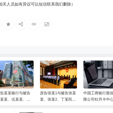
相关人员如有异议可以短信联系我们删除）
告某某银行与被告
原告张某1与被告张某
中国工商银行股
某某、伍某某、被
某、张某2、丁某民间
限公司牡丹卡中
富平县某某局金融
借贷纠纷一案民事判
沙分中心与谷某
款合同纠纷一审民
决书
卡纠纷一审民事