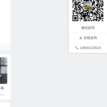
微信咨询
在线咨询
13926122510
份有
吕某与蛟河市同鑫热
张某与刘某合同纠纷
原告某
心长
力有限公司民间借贷
一审民事判决书
王某某
信用
纠纷一审民事判决书
告富平
判决
借款合