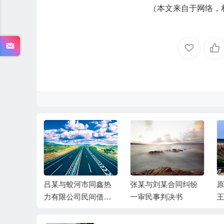
（本文来自于网络，
行股份有
吕某与蛟河市同鑫热
张某与刘某合同纠纷
原
卡中心长
力有限公司民间借贷
一审民事判决书
王
谷某信用
纠纷一审民事判决书
告
民事判决
借