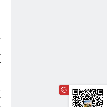
本
卡
守
息
账
未
还