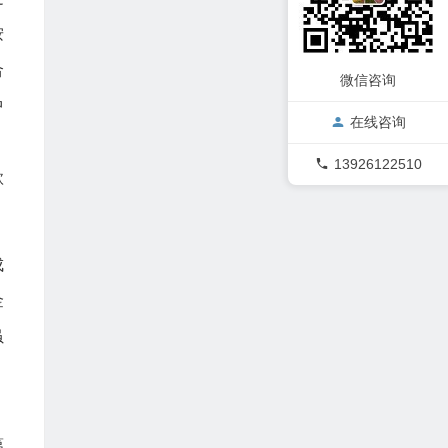
按
合
微信咨询
中
在线咨询
13926122510
款
成
金
虽
，
第