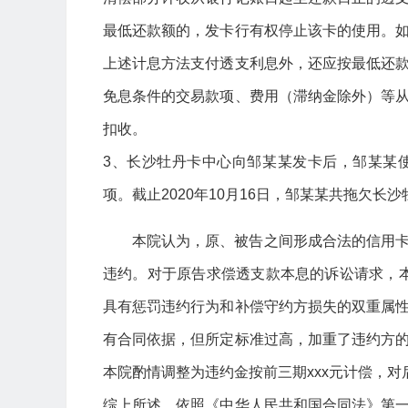
最低还款额的，发卡行有权停止该卡的使用。
上述计息方法支付透支利息外，还应按最低还
免息条件的交易款项、费用（滞纳金除外）等
扣收。
3、长沙牡丹卡中心向邹某某发卡后，邹某某
项。截止2020年10月16日，邹某某共拖欠长沙
本院认为，原、被告之间形成合法的信用
违约。对于原告求偿透支款本息的诉讼请求，本
具有惩罚违约行为和补偿守约方损失的双重属
有合同依据，但所定标准过高，加重了违约方
本院酌情调整为违约金按前三期xxx元计偿，
综上所述，依照《中华人民共和国合同法》第