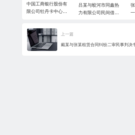
中国工商银行股份有
与被告张某
吕某与蛟河市同鑫热
张
限公司牡丹卡中心长
、丁某民间
力有限公司民间借贷
一
沙分中心与谷某信用
案民事判
纠纷一审民事判决书
卡纠纷一审民事判决
书
上一篇
戴某与张某租赁合同纠纷二审民事判决