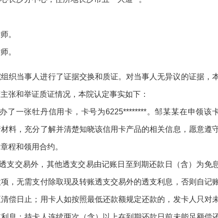
律师。
律师。
院组织当事人进行了证据交换和质证。对当事人无异议的证据，
辩主张和举证质证情况，本院认定事实如下：
了一张牡丹信用卡，卡号为6225********。邹某某在申领该
请材料，充分了解并清楚知晓该信用卡产品的相关信息，愿意遵
卡章程和领用合约。
账透支交易外，其他透支交易由记账日至到期还款日（含）为免
款项，无需支付除取现及转账透支交易外的透支利息，否则自记
至清偿日止；用卡人如按照最低还款额规定还款的，发卡人只对
支利息；持卡人连续两次（含）以上在到期还款日前未能足额偿