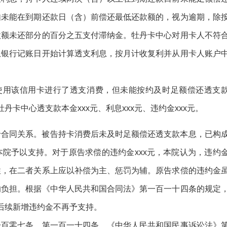
如未能在到期还款日（含）前偿还最低还款额的，视为逾期，除
款额未还部分的百分之五支付滞纳金。牡丹卡中心对用卡人不符
从银行记账日开始计算透支利息，按月计收复利并从用卡人账户
使用该信用卡进行了透支消费，但未能按约及时足额偿还透支
牡丹卡中心透支款本金xxx元、利息xxx元、违约金xxx元。
卡合同关系。被告持卡消费后未及时足额偿还透支款本息，已构
院予以支持。对于原告求偿的违约金xxx元，本院认为，违约
性，在二者关系上应以补偿为主、惩罚为辅。原告求偿的违约金
的负担。根据《中华人民共和国合同法》第一百一十四条的规定
对后续新增违约金不再予支持。
一百零七条、第一百一十四条，《中华人民共和国民事诉讼法》