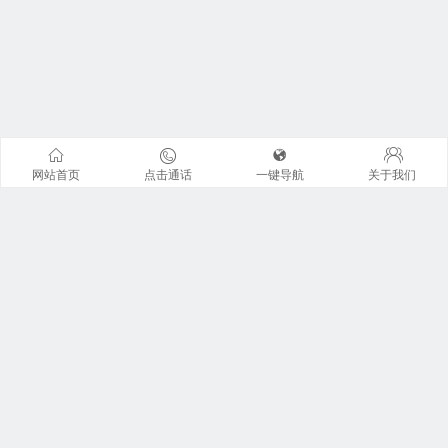
网站首页
点击通话
一键导航
关于我们
联系我们
地址：广州市天河区珠江东路6号周大福金融中心42楼全层
广东君信经纶君厚律师事务所。 来访请提前预约 !
咨询电话：13926I225I0