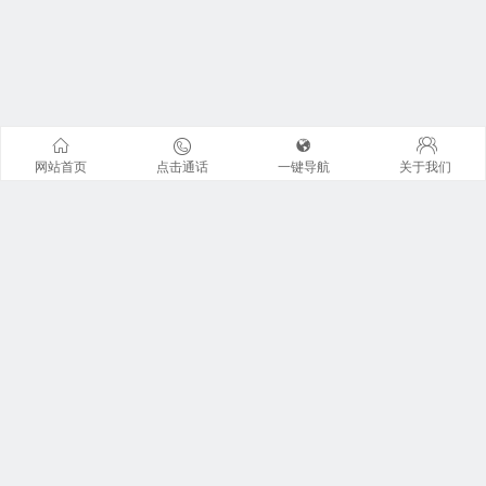
网站首页
点击通话
一键导航
关于我们
联系我们
地址：广州市天河区珠江东路6号周大福金融中心42楼全层
广东君信经纶君厚律师事务所。 来访请提前预约 !
咨询电话：13926I225I0