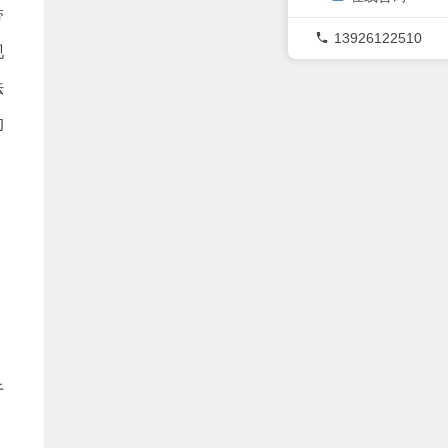
带
13926122510
现
法
的
，
于