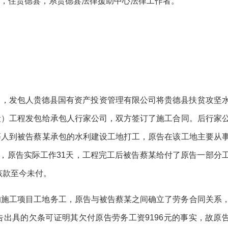
日生，住贵德县，系贵德县法律援助中心法律工作者。
3日，发包人贵德县国有资产投资管理有限公司将贵德县扶贫攻坚
段）工程发包给承包人行家公司，双方签订了施工合同。后行家
等人到被告蔡某承包的水利建设工地打工，原告在该工地主要从
元，原告实际工作31天，工程完工后被告蔡某给付了原告一部分
该款至今未付。
的施工项目工地务工，原告与被告蔡某之间确立了劳务合同关系
出具的欠条可证明其欠付原告劳务工资9196元的事实，故原