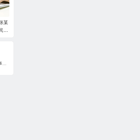
张某
中国工商银行股份有
吕某与蛟河市同鑫热
张某与
民间
限公司牡丹卡中心长
力有限公司民间借贷
一审民
事判
沙分中心与谷某信用
纠纷一审民事判决书
卡纠纷一审民事判决
书
谭某1与王某、谭某2民间借贷纠纷二审民事判决书