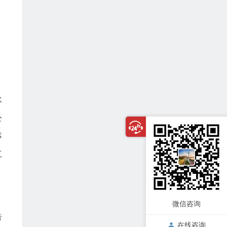
水
公
事
工
，
微信咨询
告
在线咨询