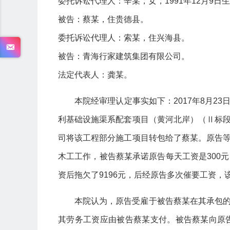
委托诉讼代理人：辛某，女，1991年12月9
被告：蔡某，住贵德县。
委托诉讼代理人：索某，住兴海县。
被告：青海行家建筑集团有限公司。
法定代表人：龚某。
本院经审理认定事实如下：2017年8月2
利基础设施渠系配套项目（黄河北岸）（Ⅱ标
司将该工程部分施工项目转包给了蔡某。原告
木工工作，被告蔡某承诺原告每天工资是300
资后拖欠了9196元，后经原告多次催要工资，
本院认为，原告受雇于被告蔡某在其承包
其劳务工资应由被告蔡某支付。被告蔡某向原告