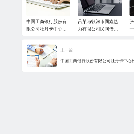
与被告张某
中国工商银行股份有
吕某与蛟河市同鑫热
张
、丁某民间
限公司牡丹卡中心长
力有限公司民间借贷
一
案民事判
沙分中心与谷某信用
纠纷一审民事判决书
卡纠纷一审民事判决
上一篇
书