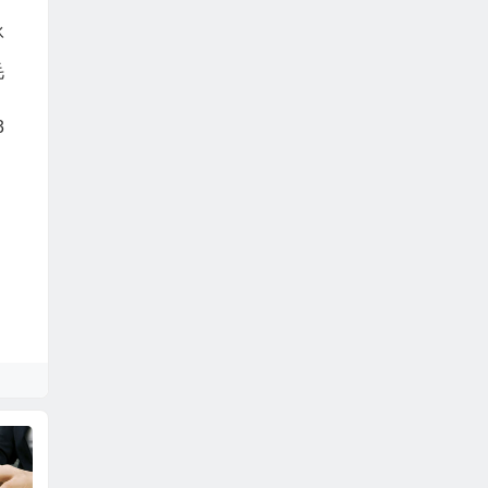
冰
毛
3