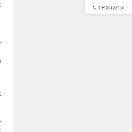
依
13926122510
、
元
规
数
克
日