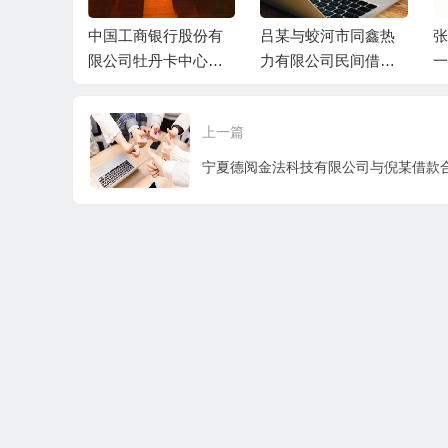
与被告张某
中国工商银行股份有
吕某与蛟河市同鑫热
张
、丁某民间
限公司牡丹卡中心长
力有限公司民间借贷
一
案民事判
沙分中心与谷某信用
纠纷一审民事判决书
卡纠纷一审民事判决
上一篇
书