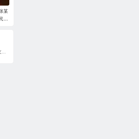
张某
中国工商银行股份有
吕某与蛟河市同鑫热
张某与
民间
限公司牡丹卡中心长
力有限公司民间借贷
一审民
事判
沙分中心与谷某信用
纠纷一审民事判决书
卡纠纷一审民事判决
书
包商银行股份有限公司巴彦淖尔分行利民支行与胡某1、唐某等金融借款合同纠纷二审民事判决书