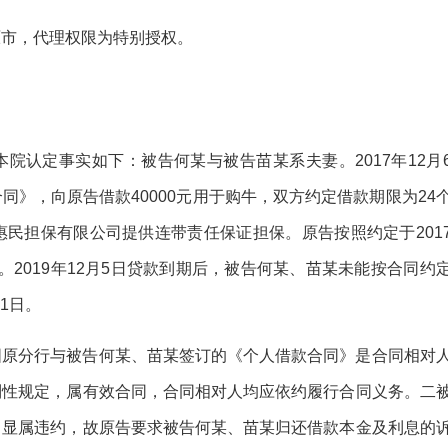
原市，代理权限为特别授权。
院认定事实如下：被告何某与被告苗某系夫妻。2017年12月
》，向原告借款40000元用于购牛，双方约定借款期限为24
州惠民担保有限公司提供连带责任保证担保。原告按照约定于201
元。2019年12月5日贷款到期后，被告何某、苗某未能按合同约
1日。
固原分行与被告何某、苗某签订的《个人借款合同》是合同相对
制性规定，属有效合同，合同相对人均应依约履行合同义务。二
，显属违约，故原告要求被告何某、苗某归还借款本金及利息的