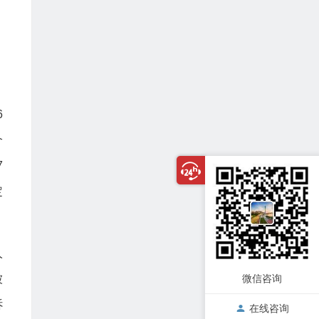
6
个
7
定
人
微信咨询
被
诉
在线咨询