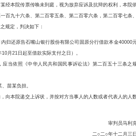
苗某经本院传票传唤未到庭，视为放弃应诉及抗辩的权利，本院
第一百九十六条、第二百零五条、第二百零六条，第二百零七条
条之规定，判决如下：
内归还原告石嘴山银行股份有限公司固原分行借款本金40000
9年10月21日起至借款实际支付之日）。
，应当依照《中华人民共和国民事诉讼法》第二百五十三条之
何某、苗某负担。
内，向本院递交上诉状，并按对方当事人的人数或者代表人的人
审判员马利
二○二○年十二月三