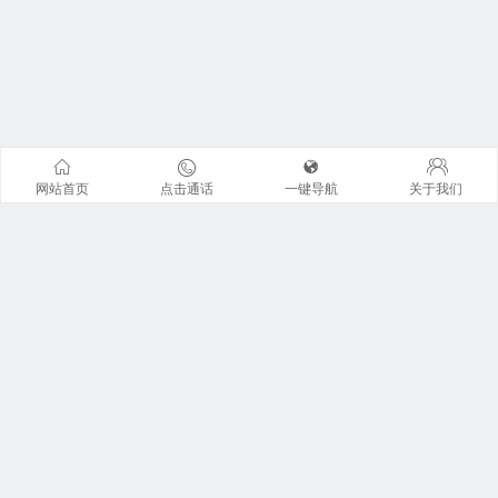
网站首页
点击通话
一键导航
关于我们
联系我们
地址：广州市天河区珠江东路6号周大福金融中心42楼全层
广东君信经纶君厚律师事务所。 来访请提前预约 !
咨询电话：13926I225I0