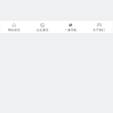
网站首页
点击通话
一键导航
关于我们
联系我们
地址：广州市天河区珠江东路6号周大福金融中心42楼全层
广东君信经纶君厚律师事务所。 来访请提前预约 !
咨询电话：13926I225I0