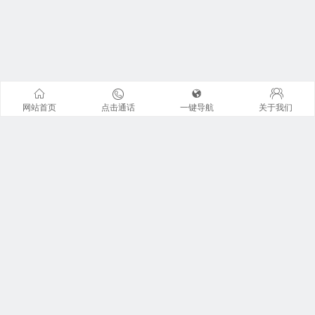
网站首页
点击通话
一键导航
关于我们
联系我们
地址：广州市天河区珠江东路6号周大福金融中心42楼全层
广东君信经纶君厚律师事务所。 来访请提前预约 !
咨询电话：13926I225I0