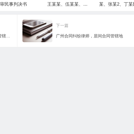
审民事判决书
王某某、伍某某、被
某、张某2、丁某
告富平县某某局金融
借贷纠纷一案民
借款合同纠纷一审民
决书
下一篇
事判决书
广州合同纠纷律师，最高人民法院关于管辖问题的批复
广州合同纠纷律师，居间合同管辖地