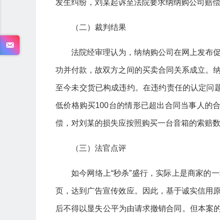
发生纠纷，刘某起诉至法院要求纳纳购公司赔偿其
（二）裁判结果
法院经审理认为，纳纳购公司在网上发布
功并付款，故双方之间的买卖合同关系成立。
至今未交货已构成违约。在违约责任的认定问题
低价格购买100台的情形已超出合同当事人的
偿，对刘某的损失应按照购买一台音箱的索赔数
（三）法官点评
如今网络上“秒杀”盛行，实际上是商家的
页，达到广告宣传效应。因此，基于诚实信用
后不得以显失公平为由请求撤销合同。但本案的特