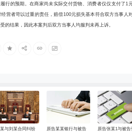
同履行的预期。在商家尚未实际交付货物、消费者仅仅支付了1
经营者苛以过重的责任，赔偿100元损失基本符合双方当事人
接受的结果，因此本案判后双方当事人均服判未再上诉。
某与刘某合同纠纷
原告某某银行与被告
原告张某1与被告