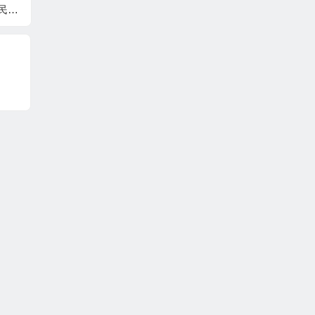
民间
限公司牡丹卡中心长
力有限公司民间借贷
一审民
事判
沙分中心与谷某信用
纠纷一审民事判决书
卡纠纷一审民事判决
书