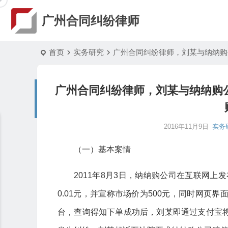
广州合同纠纷律师
首页
实务研究
广州合同纠纷律师，刘某与纳纳购
广州合同纠纷律师，刘某与纳纳购公
2016年11月9日
实务
（一）基本案情
2011年8月3日，纳纳购公司在互联网上
0.01元，并宣称市场价为500元，同时网页
台，查询得知下单成功后，刘某即通过支付宝