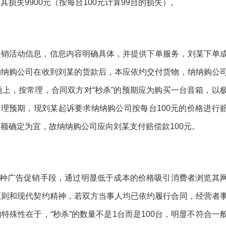
损失9900元（按每台100元计算99台的损失）。
促销活动信息，信息内容明确具体，并提供下单服务，刘某下单
纳纳购公司在收到刘某的货款后，本应依约交付货物，纳纳购公
上，按常理，合同双方对“秒杀”的预期应为购买一台音箱，以
合理预期，现刘某起诉要求纳纳购公司按每台100元的价格进行
额确定为宜，故纳纳购公司应向刘某支付赔偿款100元。
一种广告促销手段，通过明显低于成本的价格吸引消费者浏览其
原则和现代契约精神，若双方当事人均已依约履行合同，经营者
殊性在于，“秒杀”的数量不是1台而是100台，明显不符合一