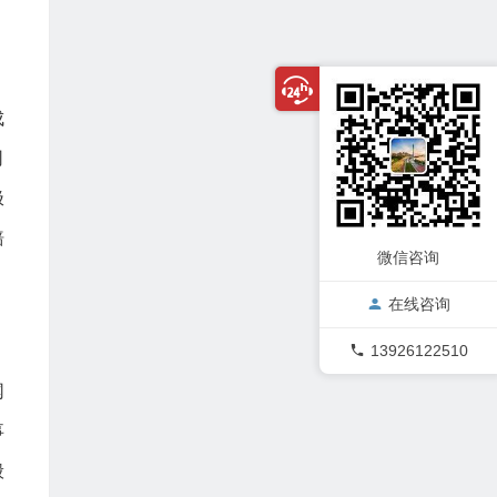
成
司
极
赔
微信咨询
在线咨询
13926122510
网
事
般