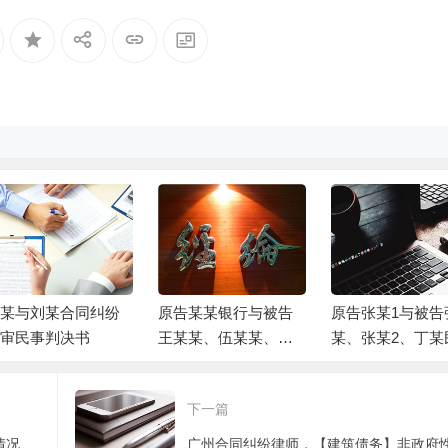
某与刘某合同纠纷
原告某某银行与被告
原告张某1与被告
审民事判决书
王某某、伍某某、被
某、张某2、丁某
告富平县某某局金融
借贷纠纷一案民
借款合同纠纷一审民
决书
下一篇
事判决书
广州合同纠纷律师，合同终止条款哪些情况下会生效