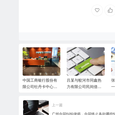
与被告张某
中国工商银行股份有
吕某与蛟河市同鑫热
张
、丁某民间
限公司牡丹卡中心长
力有限公司民间借贷
一
案民事判
沙分中心与谷某信用
纠纷一审民事判决书
卡纠纷一审民事判决
上一篇
书