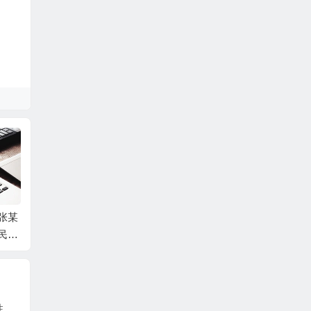
张某
中国工商银行股份有
吕某与蛟河市同鑫热
张某与
民间
限公司牡丹卡中心长
力有限公司民间借贷
一审民
事判
沙分中心与谷某信用
纠纷一审民事判决书
卡纠纷一审民事判决
书
广州合同纠纷律师，【建筑债务】非政府性投资项目拖欠工程款原因