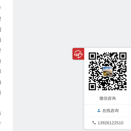
行
程
利
损
管
前
部
施
级
微信咨询
。
在线咨询
标
13926122510
订