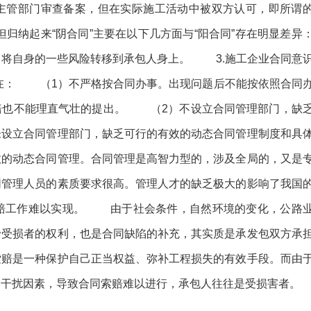
主管部门审查备案，但在实际施工活动中被双方认可，即所谓
，但归纳起来“阴合同”主要在以下几方面与“阳合同”存在明显差异
，将自身的一些风险转移到承包人身上。 3.施工企业合同意
： （1）不严格按合同办事。出现问题后不能按依照合同
赔也不能理直气壮的提出。 （2）不设立合同管理部门，缺
未设立合同管理部门，缺乏可行的有效的动态合同管理制度和具
效的动态合同管理。合同管理是高智力型的，涉及全局的，又是
同管理人员的素质要求很高。管理人才的缺乏极大的影响了我国
赔工作难以实现。 由于社会条件，自然环境的变化，公路
予受损者的权利，也是合同缺陷的补充，其实质是承发包双方承
索赔是一种保护自己正当权益、弥补工程损失的有效手段。而由
多干扰因素，导致合同索赔难以进行，承包人往往是受损害者。