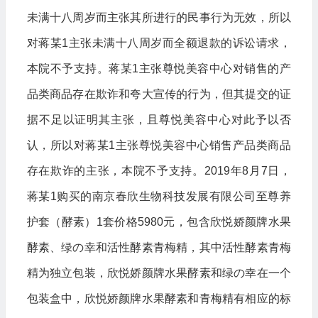
未满十八周岁而主张其所进行的民事行为无效，所以
对蒋某1主张未满十八周岁而全额退款的诉讼请求，
本院不予支持。蒋某1主张尊悦美容中心对销售的产
品类商品存在欺诈和夸大宣传的行为，但其提交的证
据不足以证明其主张，且尊悦美容中心对此予以否
认，所以对蒋某1主张尊悦美容中心销售产品类商品
存在欺诈的主张，本院不予支持。2019年8月7日，
蒋某1购买的南京春欣生物科技发展有限公司至尊养
护套（酵素）1套价格5980元，包含欣悦娇颜牌水果
酵素、绿の幸和活性酵素青梅精，其中活性酵素青梅
精为独立包装，欣悦娇颜牌水果酵素和绿の幸在一个
包装盒中，欣悦娇颜牌水果酵素和青梅精有相应的标