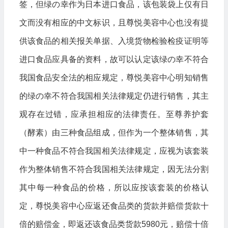
签，但绿の幸作为日本进口食品，该包装袋上仅有日
文而没有相应的中文标识，且尊悦美容中心也没有提
供该食品的相关报关单据、入境货物检验检疫证明等
进口食品应具备的资料，故可以认定该绿の幸不符合
我国食品安全法的相应规定，尊悦美容中心明知销售
的绿の幸不符合我国相关法律规定仍进行销售，其主
观存在过错，应承担相应的法律责任。至尊养护套
（酵素）由三种食品组成，但作为一个整体销售，其
中一种食品不符合我国相关法律规定，应视为该套装
作为整体销售不符合我国相关法律规定，因无法分割
其中每一种食品的价格，所以应按该套装的价格认
定，尊悦美容中心应返还食品类的货款并赔偿货款十
倍的赔偿金，即返还该食品类货款5980元，赔偿十倍