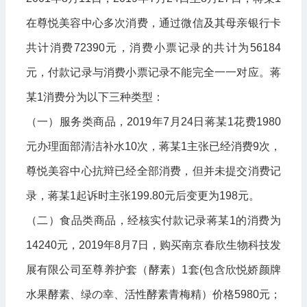
在尊悦美容中心多次消费，通过微信及其母亲银行卡
共计消费72390元，消费小票记录的共计为56184
元，付款记录与消费小票记录不能完全一一对应。蒋
某1消费分为以下三种类型：
（一）服务类商品，2019年7月24日蒋某1花费1980
元办理面部清洁补水10次，蒋某1主张已经消费9次，
尊悦美容中心抗辩已经全部消费，但并未提交消费记
录，蒋某1起诉时主张199.80元后变更为198元。
（二）食品类商品，经核实付款记录蒋某1的消费为
14240元，2019年8月7日，购买南京春欣生物科技发
展有限公司至尊养护套（酵素）1套(包含欣悦娇颜牌
水果酵素、绿の幸、活性酵素青梅精）价格5980元；