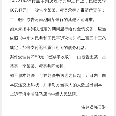
14.721‰计付至本判决履行完毕之日止，已经支付
607.47元），被告李某某、程某承担连带清偿责任；
二、驳回原告河南泌阳某银行的其他诉讼请求。
如果未按本判决指定的期间履行给付金钱义务，应当
依照《中华人民共和国民事诉讼法》第二百五十三条
规定，加倍支付迟延履行期间的债务利息。
案件受理费2150元（已减半收取），由被告王某、吕
某某、李某某、程某共同负担。
如不服本判决，可在判决书送达之日起十五日内，向
本院递交上诉状，并按对方当事人的人数提出副本，
上诉于河南省驻马店市中级人民法院。
审判员郭天聚