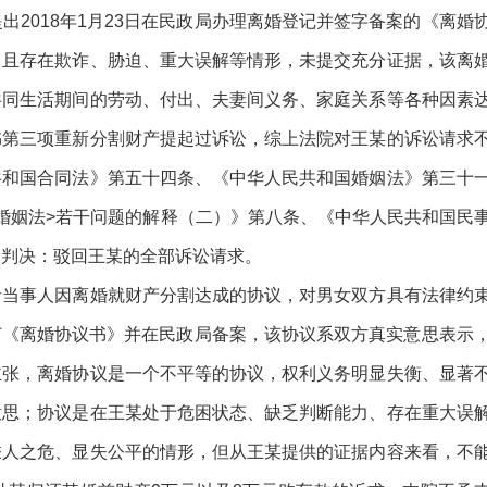
2018年1月23日在民政局办理离婚登记并签字备案的《离婚
，且存在欺诈、胁迫、重大误解等情形，未提交充分证据，该离
共同生活期间的劳动、付出、夫妻间义务、家庭关系等各种因素
书第三项重新分割财产提起过诉讼，综上法院对王某的诉讼请求
共和国合同法》第五十四条、《中华人民共和国婚姻法》第三十
婚姻法>若干问题的解释（二）》第八条、《中华人民共和国民
，判决：驳回王某的全部诉讼请求。
者当事人因离婚就财产分割达成的协议，对男女双方具有法律约
签订《离婚协议书》并在民政局备案，该协议系双方真实意思表示
主张，离婚协议是一个不平等的协议，权利义务明显失衡、显著
意思；协议是在王某处于危困状态、缺乏判断能力、存在重大误
乘人之危、显失公平的情形，但从王某提供的证据内容来看，不