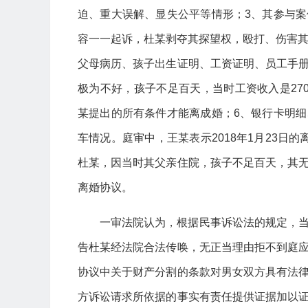
迫、重大误解、显失公平等情形；3、其参与
容一一起诉，杜某剥夺其探望权，殴打、伤害其
父母病历、孩子出生证明、工资证明、员工手
极为不好，孩子不足百天，当时工资收入是27
某提出的所有条件才能离成婚；6、银行卡明
车情况。庭审中，王某表示2018年1月23日
杜某，因当时其父亲住院，孩子不足百天，其
离婚协议。
一审法院认为，根据民事诉讼法的规定，
告杜某经法院合法传唤，无正当理由拒不到庭
协议中关于财产分割的条款对男女双方具有法
方诉讼请求所依据的事实有责任提供证据加以