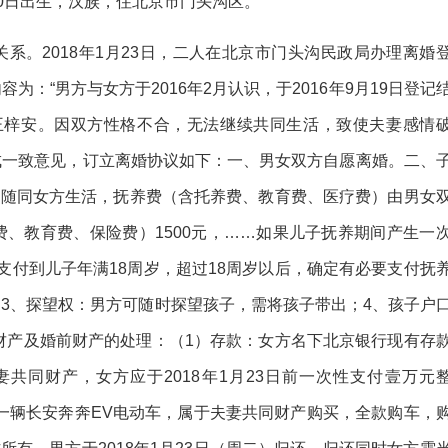
30日出生，汉族，住北京市门头沟区。
系。2018年1月23日，二人在北京市门头沟民政局办理离婚
：“男方与女方于2016年2月认识，于2016年9月19日登记
，名王梓安。因双方性格不合，无法继续共同生活，致使夫妻感情
成一致意见，订立离婚协议如下：一、男女双方自愿离婚。二、
，随同女方生活，抚养费（含托养费、教育费、医疗费）由男女
、教育费、保险费）1500元，……如果儿子抚养期间产生一
支付到儿子年满18周岁，超过18周岁以后，确定有必要支付抚
3、探望权：男方可随时探望孩子，需将孩子带出；4、孩子户
同财产及婚前财产的处理：（1）存款：女方名下北京银行现有存
妻共同财产，女方应于2018年1月23日前一次性支付壹万元
有一辆长安奔奔EV电动车，属于夫妻共同财产购买，全款购车，