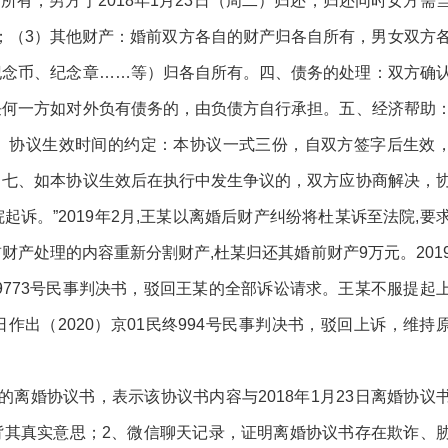
方所有，男方于2018年1月23日（周二）归还，归还同时女方需
方；（3）其他财产：婚前双方各自的财产归各自所有，男女双方
纪念币、纪念章……等）归各自所有。四、债务的处理：双方确
任何一方如对外负有债务的，由负债方自行承担。五、经济帮助
、协议生效时间的约定：本协议一式三份，自双方签字后生效
。七、如本协议生效后在执行中发生争议的，双方应协商解决，
诉。”2019年2月,王某以离婚后财产纠纷将杜某诉至法院,要
产处理的内容重新分割财产,杜某归还其婚前财产9万元。201
民初19773号民事判决书，驳回王某的全部诉讼请求。王某不服提起
日作出（2020）京01民终994号民事判决书，驳回上诉，维持
草的离婚协议书，表示该协议书内容与2018年1月23日离婚协议
违背其真实意思；2、微信聊天记录，证明离婚协议书存在欺诈、