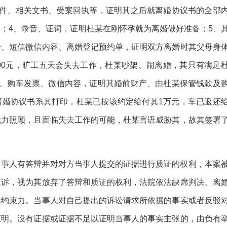
案件、相关文书、受案回执等，证明其之后就离婚协议书的全部
；4、录音、证词，证明杜某在刚怀孕就为离婚做好准备；5、
册、短信微信内容、离婚登记预约单，证明双方离婚时其父母身
00元，旷工五天会失去工作，杜某吵架、闹离婚，其只有满足
细、购车发票、微信内容，证明其婚前财产、由杜某保管钱款及
的离婚协议书系其打印，杜某已按该约定给付其1万元，车已返还
无力照顾，且面临失去工作的可能，杜某言语威胁其，故其签署
当事人有答辩并对对方当事人提交的证据进行质证的权利，本案
应诉，视为其放弃了答辩和质证的权利，法院依法缺席判决。离
律约束力。当事人对自己提出的诉讼请求所依据的事实或者反驳
证明。没有证据或证据不足以证明当事人的事实主张的，由负有