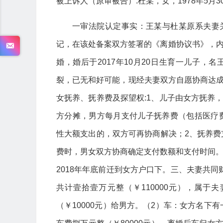
被上诉人（原审被告）:杜某，女，1978年5月
一审法院认定事实：王某与杜某原系夫妻关
记，在该处备案双方签署的《离婚协议书》，内容为
婚，婚后于2017年10月20日生育一儿子
裂，已无和好可能，现经夫妻双方自愿协商达
女抚养、抚养费及探望权:1、儿子由女方抚养
方分摊，男方每月支付儿子抚养费（包括医疗费
性大额支出的，双方可再协商解决；2、抚养费
费时，男女双方协商确定支付数额和支付时间。
2018年年底前迁到女方户口下。三、夫妻共
共计壹拾壹万元整（￥110000元），属于夫
（￥10000元）给男方。（2）车：女方名下