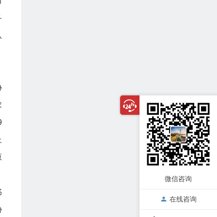
当
各
认
：
，
协
求
9
上
原
微信咨询
书
在线咨询
胁