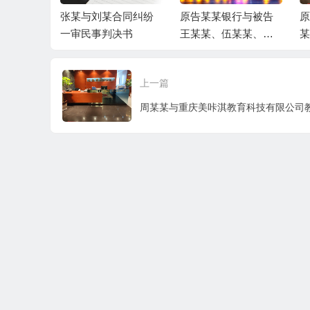
市同鑫热
张某与刘某合同纠纷
原告某某银行与被告
原
民间借贷
一审民事判决书
王某某、伍某某、被
某
事判决书
告富平县某某局金融
借
借款合同纠纷一审民
决
上一篇
事判决书