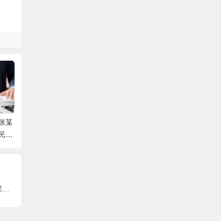
张某
中国工商银行股份有
吕某与蛟河市同鑫热
张某与
民间
限公司牡丹卡中心长
力有限公司民间借贷
一审民
事判
沙分中心与谷某信用
纠纷一审民事判决书
卡纠纷一审民事判决
书
中国邮政集团有限公司天水市分公司与冯某房屋租赁合同纠纷一案一审民事判决书