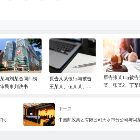
原告张某1与被告
某与刘某合同纠纷
原告某某银行与被告
某、张某2、丁某
审民事判决书
王某某、伍某某、被
借贷纠纷一案民
告富平县某某局金融
决书
借款合同纠纷一审民
下一篇
事判决书
陈某祥与陈某明、马某劳务合同纠纷一审民事判决书