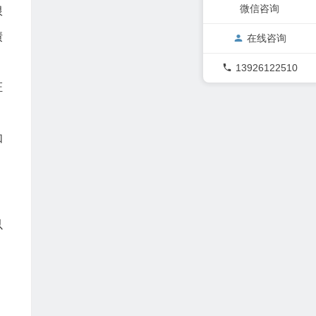
微信咨询
限
债
在线咨询
，
13926122510
证
、
如
以
，