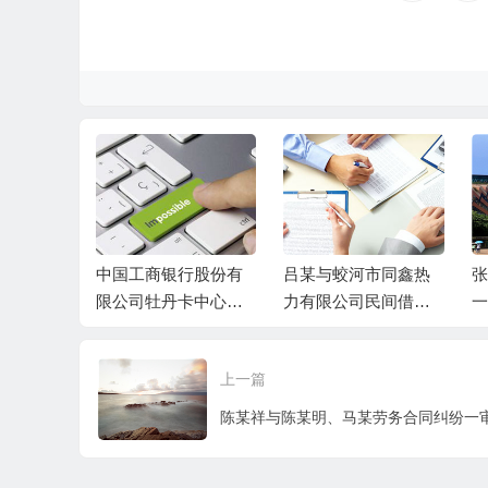
与被告张某
中国工商银行股份有
吕某与蛟河市同鑫热
张
、丁某民间
限公司牡丹卡中心长
力有限公司民间借贷
一
案民事判
沙分中心与谷某信用
纠纷一审民事判决书
卡纠纷一审民事判决
上一篇
书