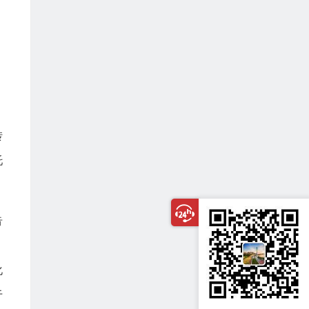
。
转
托
告
，
化
于