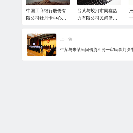
与被告张某
中国工商银行股份有
吕某与蛟河市同鑫热
张
、丁某民间
限公司牡丹卡中心长
力有限公司民间借贷
一
案民事判
沙分中心与谷某信用
纠纷一审民事判决书
卡纠纷一审民事判决
上一篇
书
牛某与朱某民间借贷纠纷一审民事判决