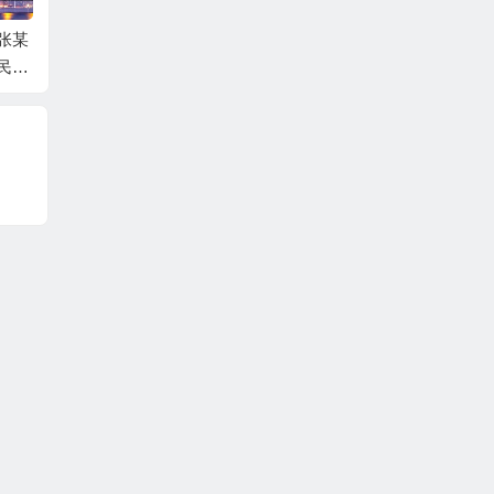
张某
中国工商银行股份有
吕某与蛟河市同鑫热
张某与
民间
限公司牡丹卡中心长
力有限公司民间借贷
一审民
事判
沙分中心与谷某信用
纠纷一审民事判决书
卡纠纷一审民事判决
书