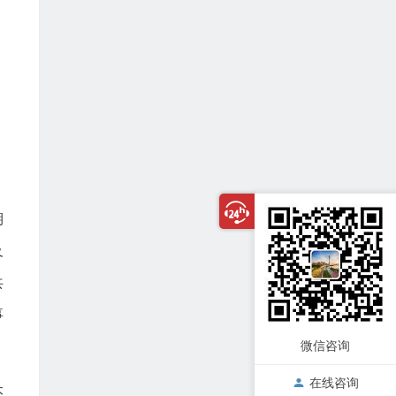
，
期
及
共
事
微信咨询
在线咨询
本