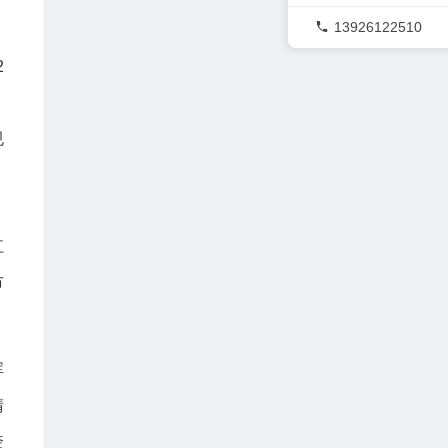
13926122510
2
规
江
市
晖
晴
奎