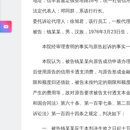
地址：信丰县嘉定镇圣塔路28号，统一社会信用代码：
法定代表人：邓同群，系该行行长。
委托诉讼代理人：徐旭君，该行员工，一般代
被告：钱某某，男，汉族，1976年3月23日
本院经审理查明的事实与原告起诉的事实
本院认为，被告钱某某向原告成功申请办
后使用原告的信用卡透支消费，与原告形成金
限和额度归还借款，被告未按约定的期限和额
产生的费用等，故对原告要求被告支付透支本
和国合同法》第六十条、第一百零七条、第二
诉讼法》第一百四十四条之规定，判决如下：
一、被告钱某某应于本判决生效之日起十