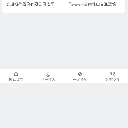
交通银行股份有限公司太平洋信用卡中心武汉分中心与王某信用卡纠纷一审民事判决书
马某某与云南保山交通运输集团有限责任公司腾冲旅游汽车客运站合同纠纷一审民事判决书
网站首页
点击通话
一键导航
关于我们
联系我们