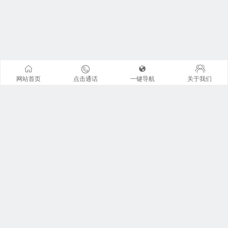
网站首页
点击通话
一键导航
关于我们
联系我们
地址：广州市天河区珠江东路6号周大福金融中心42楼全层
广东君信经纶君厚律师事务所。 来访请提前预约 !
咨询电话：13926I225I0