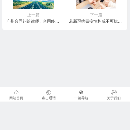
（1）加强合同履行情况的管
理，通过电话、邮件、微信
上一篇
下一篇
广州合同纠纷律师，合同终止条款哪些情况下会生效
若新冠病毒疫情构成不可抗力，企业作为合同义务的一方（履行合同受疫情影响的一方）应如何应对？
等方式与合同相对方取得联
系，了解疫情对其履行合同
所产生的实际影响。 （2）
收到合同相对方发出的不能
履行或延期履行合同通知
时，应当： A.审查解除合同
或迟延履行合同的合同依
据、法律依据是否充分； B.
审查合同履行障碍与不可抗
力之间的因果关系是否直
接、充分； C.审查是否及时
网站首页
点击通话
一键导航
关于我们
出具书面通知，不可抗力证
明，以及是否采取了适当的
减损措施； D.了解和确认在
不可抗力情形消除后，是否