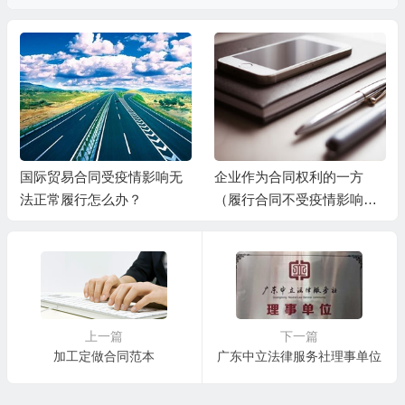
国际贸易合同受疫情影响无
企业作为合同权利的一方
法正常履行怎么办？
（履行合同不受疫情影响的
一方）应当注意防范合同相
对方滥用不可抗力条款，恶
意逃避合同义务或债务，此
时建议做好以下工作：
（1）加强合同履行情况的管
理，通过电话、邮件、微信
上一篇
下一篇
加工定做合同范本
广东中立法律服务社理事单位
等方式与合同相对方取得联
系，了解疫情对其履行合同
所产生的实际影响。 （2）