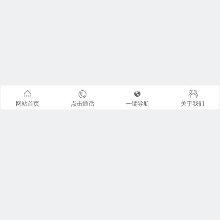
收到合同相对方发出的不能
履行或延期履行合同通知
时，应当： A.审查解除合同
或迟延履行合同的合同依
据、法律依据是否充分； B.
审查合同履行障碍与不可抗
力之间的因果关系是否直
接、充分； C.审查是否及时
网站首页
点击通话
一键导航
关于我们
出具书面通知，不可抗力证
明，以及是否采取了适当的
减损措施； D.了解和确认在
不可抗力情形消除后，是否
有及时恢复合同履行的意愿
和相关措施； E.审查是否在
联系我们
不可抗力事件出现之前即存
在违约事实； F.经审查，无
地址：广州市天河区珠江东路6号周大福金融中心42楼全层
论同意与否，应及时回复并
广东君信经纶君厚律师事务所。 来访请提前预约 !
与供应商充分沟通，协商处