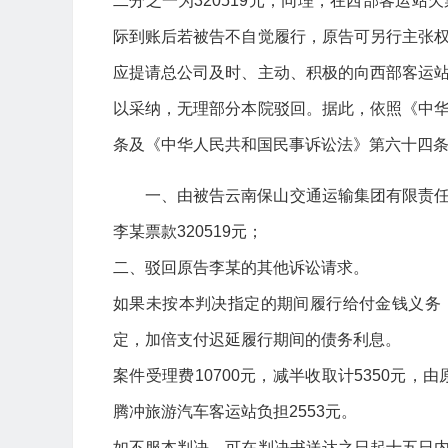
二分之一为320519元；同理，在西部客运
际到账后若被告不自觉履行，原告可另行主张
应提请总公司及时、主动、积极的向西部客运
以采纳，无理部分本院驳回。据此，依照《中
条及《中华人民共和国民事诉讼法》第六十四
一、由被告云南保山交通运输集团有限责
李某票款320519元；
二、驳回原告李某的其他诉讼请求。
如果未按本判决指定的期间履行给付金钱义务
定，加倍支付迟延履行期间的债务利息。
案件受理费10700元，减半收取计5350元
腾冲旅游汽车客运站负担2553元。
如不服本判决，可在判决书送达之日起十五日