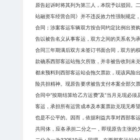
原告起诉时将其列为第三人，本院予以驳回。
站融资车经营合同》并不违反效力性强制规定
合同；涉案客运车辆双方按合同约定比例出资
告以被告名义从事客运，双方之间的关系名为
合同三年期满后双方未签订书面合同，双方的
款确系西部客运站拖欠所致，并非被告收到未
都未预料到西部客运站会拖欠票款，现该风险
险共担精神。现原告要求被告支付本案全部欠
合同中“按期结算给乙方运费”及“当月兑现必
客运，承担所有运营成本及本案票款兑现无希
也是不公平的。因而，依据利益共享对西部客
共同体，应各承担二分之一，即现原告主张的欠