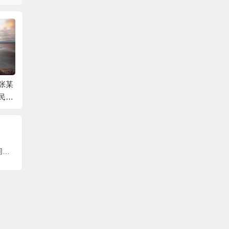
张某
中国工商银行股份有
吕某与蛟河市同鑫热
张某与
民间
限公司牡丹卡中心长
力有限公司民间借贷
一审民
事判
沙分中心与谷某信用
纠纷一审民事判决书
卡纠纷一审民事判决
书
陈某与天津好思乐学培训学校有限公司合同纠纷一审民事判决书