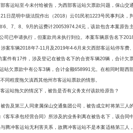
西部客运站至今未付给被告，为西部客运站欠票款问题，保山交
21日昆明中级法院作出（2018）云01民初1223号民事判决，
、7、8、9月的运费计20053974.24元，该款包含本案原告
运输公司已申请执行，但案款尚未执行到位。本案车辆原告名下201
元，涉案车辆2018年7-11月及2019年4-6月未欠西部客运站停车费
案件有17件，涉及登记在被告名下的合资车辆20辆，合计欠
客运站欠票款中有公车3辆，合计金额658991元。在相同时期西
在不同程度拖欠滇西其他州市客运站票款的情形。
部客运站拖欠的情况下，被告是否有义务支付该款给原告？
。被告及第三人同隶属保山交通集团公司，被告成立时将第三人
的《客车承包经营合同》所涉及的业务剥离在被告名下，该合同
果与腾冲客运站无利害关系，故腾冲客运站不是本案适格第三人