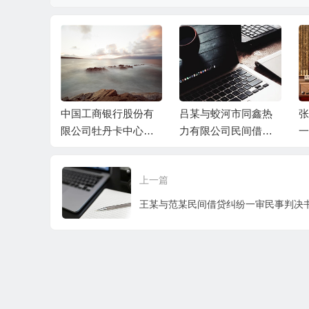
与被告张某
中国工商银行股份有
吕某与蛟河市同鑫热
张
、丁某民间
限公司牡丹卡中心长
力有限公司民间借贷
一
案民事判
沙分中心与谷某信用
纠纷一审民事判决书
卡纠纷一审民事判决
上一篇
书
王某与范某民间借贷纠纷一审民事判决