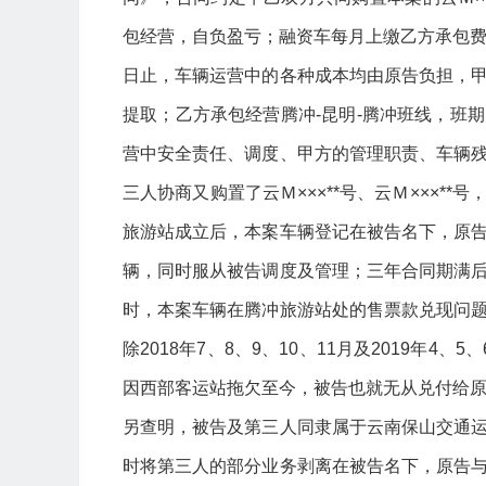
包经营，自负盈亏；融资车每月上缴乙方承包费228
日止，车辆运营中的各种成本均由原告负担，
提取；乙方承包经营腾冲-昆明-腾冲班线，班
营中安全责任、调度、甲方的管理职责、车辆
三人协商又购置了云Ｍ×××**号、云Ｍ×××
旅游站成立后，本案车辆登记在被告名下，原
辆，同时服从被告调度及管理；三年合同期满
时，本案车辆在腾冲旅游站处的售票款兑现问
除2018年7、8、9、10、11月及2019年
因西部客运站拖欠至今，被告也就无从兑付给
另查明，被告及第三人同隶属于云南保山交通
时将第三人的部分业务剥离在被告名下，原告