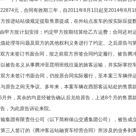
74元，合同有效期三年，自2011年8月1日起至2014年8月1
甲方按进站站级规定提取售票提成，在外站点发车的按实际应提
期由甲方按计划安排；约定甲方按期结算给乙方运费；合同还对
残值处理等问题及双方的其他权利义务进行了约定。之后原告与
**号，双方未签订书面合同，按之前双方所签合同约定履行。被告腾
告以被告名义从事腾冲至昆明班线往返的旅客运输，并实际掌控
后双方未签订书面合同，仍按原合同实际履行，至本案三车辆停
题与原告之间无争议。多年来，本案车辆在西部客运站处的售票
4、5、6月外，其余的均是经被告确认后兑给原告，上述8个月的售票
原告，为此原告诉讼来院。
运输集团有限责任公司（以下简称保山交通集团公司），被告成
与第三人签订的《腾冲客运站融资车经营合同》所涉及的业务剥