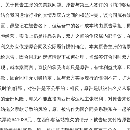
二、关于原告主张的欠票款问题。原告与第三人签订的《腾冲客
，结合我国运输行业的实情及双方之间的权益冲突，该合同属有
购置，虽登记在被告名下，但运营中的各种成本均由原告承担，
承包经营，实质上仍是挂靠关系，双方之间的争议属内部争议，
权利义务应依据原合同及实际履行惯例确定。本案原告主张的售
兑给原告，因合同未约定该情形下如何处理，当然签订合同时双
出现，就本案而言，直接的承受者却只是原告，有悖利益共享，
票款，因合同中无明确约定，且与双方实际履行的惯例不符，扩
须及时”的解释，对被告是不公平的；相反，原告是以被告名义从
望的全部风险，却又不能直接向西部客运站主张权利，对原告来
运站拖欠票款导致的风险，原、被告作为因合同关系联系在一起
票款641038元，在西部客运站拖欠的情形下被告应支付给原