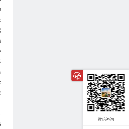
8
数
运
第
冲
车
运
款
款
立
微信咨询
离