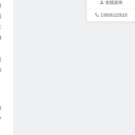
在线咨询
通
13926122510
判
主
8
、
票
部
的
中
，