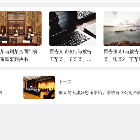
某与刘某合同纠纷
原告某某银行与被告
原告张某1与被告
审民事判决书
王某某、伍某某、被
某、张某2、丁某
告富平县某某局金融
借贷纠纷一案民
借款合同纠纷一审民
决书
下一篇
事判决书
书