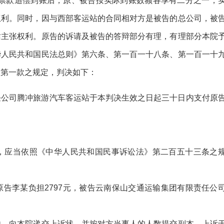
站欠票款追偿到账后，原、被告按实际到账数额各享有二分之一，
权利。同时，因与西部客运站的合同相对方是被告的总公司，被
站主张权利。原告的诉请及被告的答辩部分有理，有理部分本院
华人民共和国民法总则》第六条、第一百一十八条、第一百一十
条第一款之规定，判决如下：
任公司腾冲旅游汽车客运站于本判决生效之日起三十日内支付原
，应当依照《中华人民共和国民事诉讼法》第二百五十三条之
，由原告李某负担2797元，被告云南保山交通运输集团有限责任公
内，向本院递交上诉状，并按对方当事人的人数提交副本，上诉