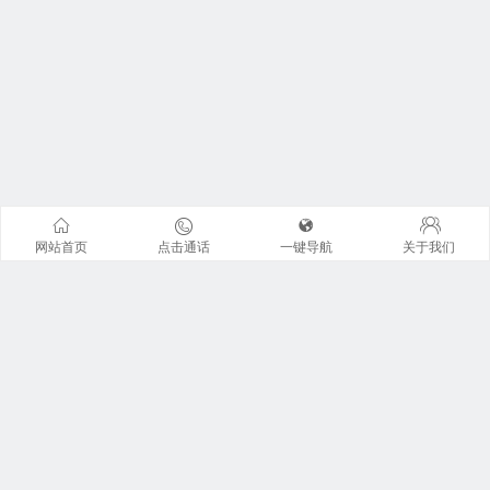
网站首页
点击通话
一键导航
关于我们
联系我们
地址：广州市天河区珠江东路6号周大福金融中心42楼全层
广东君信经纶君厚律师事务所。 来访请提前预约 !