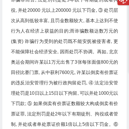
役, 并处20000 元以上200000 元以下罚金, ③ 处罚层
次从高到低较丰富, 且罚金数额较大, 基本上达到不使
行为人在经济上获益的目的;而诈骗数额达数万元的
(集资) 诈骗行为受到的处罚既不能安抚被侵害者, 更
不能保障社会经济安全, 因而处罚不协调。再如, 北京
奥运会期间许某以1万元出售了3张每张面值800元的
田径比赛门票, 从中获利7600元, 许某以倒卖有价票证
的违反治安管理行为被行政拘留处罚, ④ 法定治安管
理处罚是10日以上15日以下拘留, 可以并处1000元以
下罚款; ⑤ 如果倒卖有价票证数额较大构成倒卖有价
票证罪, 法定刑罚是处2年以下有期徒刑、拘役或者管
制, 并处或者单处票证价额1倍以上5倍以下罚金。⑥