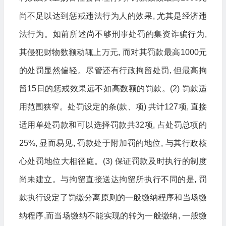
尚不足以达到惩戒违法行为人的效果, 尤其是经济违
法行为。如前所述尚不够刑事处罚的集资诈骗行为,
其侵犯财物数额动辄上万元, 而对其罚款最高1000元
的处罚显然偏轻。尽管还有行政拘留处罚, 但最高拘
留15日的惩戒效果远不如高数额的罚款。(2) 罚款适
用范围狭窄。处罚设定的条(款、项) 共计127项, 直接
适用单处罚款和可以选择罚款共32项, 占处罚总项的
25%, 显而易见, 罚款处于附加罚的地位, 与其行政核
心处罚地位大相径庭。(3) 保证罚款及时执行的制度
尚未建立。与拘留直接送达拘留所执行不同的是, 罚
款执行设定了罚缴分离原则的一般缴纳程序和当场缴
纳程序,而当场缴纳不能实现的转为一般缴纳, 一般缴