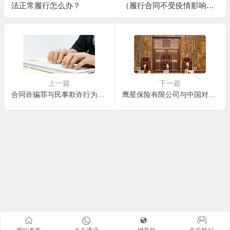
法正常履行怎么办？
（履行合同不受疫情影响的
一方）应当注意防范合同相
对方滥用不可抗力条款，恶
意逃避合同义务或债务，此
时建议做好以下工作：
（1）加强合同履行情况的管
理，通过电话、邮件、微信
上一篇
下一篇
合同诈骗罪与民事欺诈行为的界限
鹰星保险有限公司与中国对外贸易运输总公司、韩进海运公司海上保险代位求偿权纠纷案
等方式与合同相对方取得联
系，了解疫情对其履行合同
所产生的实际影响。 （2）
收到合同相对方发出的不能
履行或延期履行合同通知
时，应当： A.审查解除合同
或迟延履行合同的合同依
据、法律依据是否充分； B.
审查合同履行障碍与不可抗
力之间的因果关系是否直
接、充分； C.审查是否及时