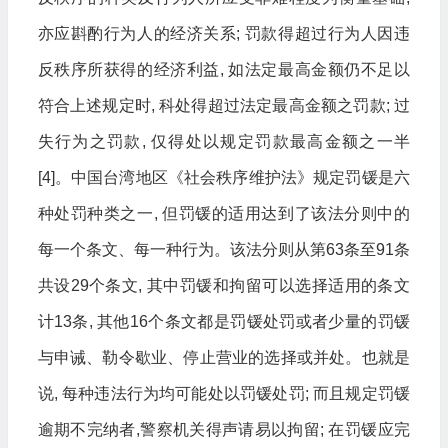
亦应斟酌行为人的经济关系; 罚款得超过行为人因违
反秩序所获得的经济利益, 如法定最高金额仍不足以
符合上述规定时, 科处得超过法定最高金额之罚款; 过
失行为之罚款, 仅得处以规定罚款最高金额之一半
[4]。中国台湾地区《社会秩序维护法》规定罚锾是六
种处罚种类之一, 但罚锾的适用达到了该法分则中的
每一个条文、每一种行为。该法分则从第63条至91条
共设29个条文, 其中罚锾和拘留可以选择适用的条文
计13条, 其他16个条文都是罚锾处罚或者少量的罚锾
与申诫、勒令歇业、停止营业的选择或并处。也就是
说, 每种违法行为均可能处以罚锾处罚; 而且规定罚锾
逾期不完纳者,警察机关得声请易以拘留; 在罚锾应完