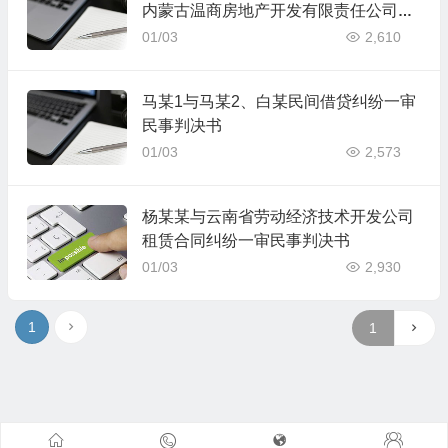
内蒙古温商房地产开发有限责任公司乌
拉特前旗分公司、牛某1房屋拆迁安置
01/03
2,610
补偿合同纠纷二审民事判决书
马某1与马某2、白某民间借贷纠纷一审
民事判决书
01/03
2,573
杨某某与云南省劳动经济技术开发公司
租赁合同纠纷一审民事判决书
01/03
2,930
1