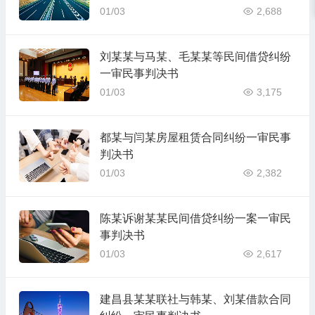
书
01/03
2,688
刘某某与马某、毛某某等民间借贷纠纷
一审民事判决书
01/03
3,175
都某与闫某房屋租赁合同纠纷一审民事
判决书
01/03
2,382
陈某诉谢某某民间借贷纠纷一案一审民
事判决书
01/03
2,617
建昌县某某联社与韩某、刘某借款合同