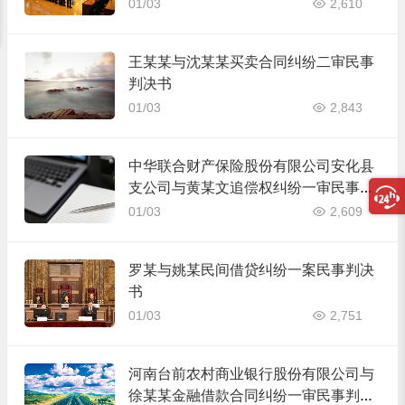
审民事判决书
01/03
2,610
王某某与沈某某买卖合同纠纷二审民事
判决书
01/03
2,843
中华联合财产保险股份有限公司安化县
支公司与黄某文追偿权纠纷一审民事判
决书
01/03
2,609
罗某与姚某民间借贷纠纷一案民事判决
书
01/03
2,751
河南台前农村商业银行股份有限公司与
徐某某金融借款合同纠纷一审民事判决