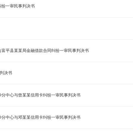
纠纷一审民事判决书
告富平县某某局金融借款合同纠纷一审民事判决书
判决书
沙分中心与曾某某信用卡纠纷一审民事判决书
沙分中心与邓某某信用卡纠纷一审民事判决书