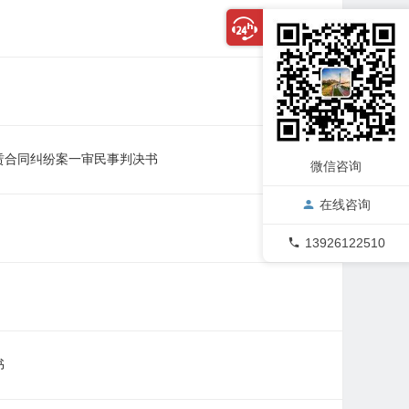
赁合同纠纷案一审民事判决书
微信咨询
在线咨询
13926122510
书