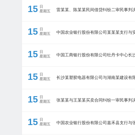
15
日
雷某某、陈某某民间借贷纠纷二审民事判
星期五
15
日
中国农业银行股份有限公司某某某支行与
星期五
15
日
中国工商银行股份有限公司牡丹卡中心长
星期五
15
日
长沙某塑胶电器有限公司与湖南某建设有
星期五
15
日
张某某与王某某买卖合同纠纷一审民事判
星期五
15
日
中国农业银行股份有限公司嘉禾县支行与
星期五