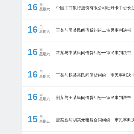
16
日
中国工商银行股份有限公司牡丹卡中心长
星期六
16
日
王某与吴某民间借贷纠纷二审民事判决书
星期六
16
日
常某与申某民间借贷纠纷一审民事判决书
星期六
16
日
丁某与杨某某民间借贷纠纷一审民事判决
星期六
16
日
荆某与王某民间借贷纠纷一审民事判决书
星期六
15
日
唐某彪与胡某元租赁合同纠纷一审民事判
星期五