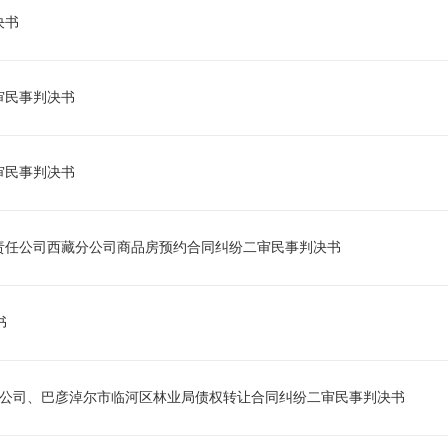
决书
审民事判决书
审民事判决书
责任公司西藏分公司商品房预约合同纠纷二审民事判决书
书
限公司、巴彦淖尔市临河区林业局债权转让合同纠纷二审民事判决书