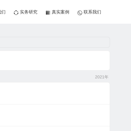
我们
实务研究
真实案例
联系我们
今日更新： 0
本周更新： 0
2021年